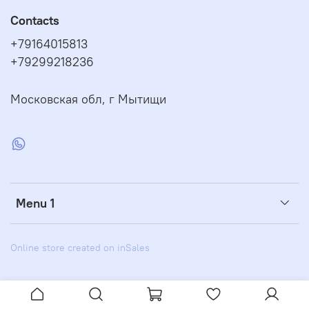
Contacts
+79164015813
+79299218236
Московская обл, г Мытищи
Menu 1
Online store created on inSales