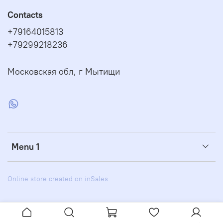
Contacts
+79164015813
+79299218236
Московская обл, г Мытищи
Menu 1
Online store created on inSales