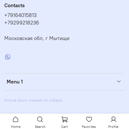
Contacts
+79164015813
+79299218236
Московская обл, г Мытищи
Menu 1
Online store created on inSales
Home
Search
Cart
Favorites
Profile