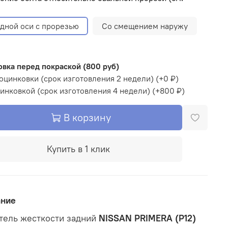
одной оси с прорезью
Со смещением наружу
вка перед покраской (800 руб)
оцинковки (срок изготовления 2 недели)
(+
0 ₽
)
инковкой (срок изготовления 4 недели)
(+
800 ₽
)
В корзину
Купить в 1 клик
ание
тель жесткости задний
NISSAN PRIMERA (P12)