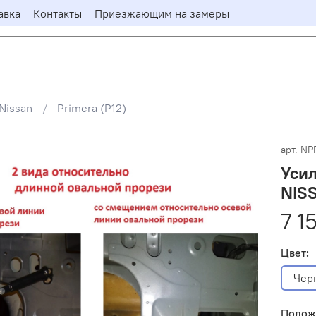
авка
Контакты
Приезжающим на замеры
Nissan
Primera (P12)
арт.
NP
Усил
NIS
7 1
Цвет:
Чер
Положе