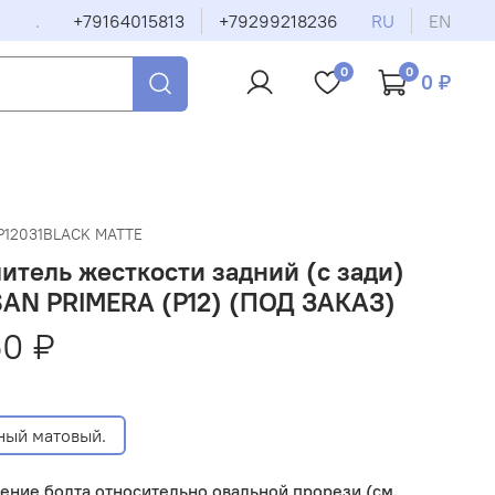
.
+79164015813
+79299218236
RU
EN
0
0
0 ₽
P12031BLACK MATTE
итель жесткости задний (с зади)
SAN PRIMERA (P12) (ПОД ЗАКАЗ)
50 ₽
ный матовый.
ние болта относительно овальной прорези (см.