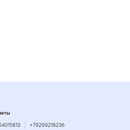
акты
64015813
+79299218236