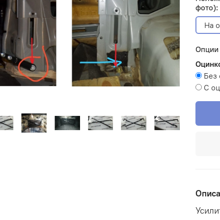
фото):
На 
Опции
Оцинко
Без 
С оц
Опис
Усили