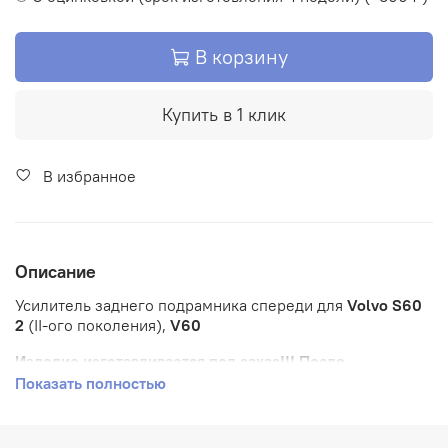
В корзину
Купить в 1 клик
В избранное
Описание
Усилитель заднего подрамника спереди для
Volvo S60
2
(II-ого поколения),
V60
Изделие изготавливается под заказ!!! После
оформления заказа мы с Вами свяжемся по поводу
Показать полностью
предоплаты.
возможны другие цвета под заказ!!!