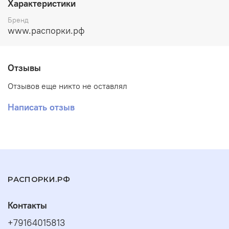
Характеристики
Изделие изготавливается под заказ!!! После
Бренд
оформления заказа мы с Вами свяжемся по поводу
www.распорки.рф
предоплаты.
возможны другие цвета под заказ!!!
Отзывы
Материал распорки:
сталь
Отзывов еще никто не оставлял
Покрытие:
полимерно-порошковое
с возможностью
дополнительно
оцинковать
перед покраской
Написать отзыв
РАСПОРКИ.РФ
Контакты
+79164015813