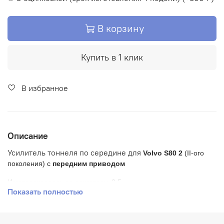
В корзину
Купить в 1 клик
В избранное
Описание
Усилитель тоннеля по середине
для
Volvo S80 2
(II-ого
поколения) с
передним приводом
Изготавливалась по двигателю 2.5.
Показать полностью
Так же подходит для
S80
с двигателем
2.5Т
бензин
С другими двигателями не примерялась.