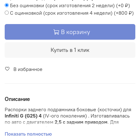
Без оцинковки (срок изготовления 2 недели)
(+
0 ₽
)
С оцинковкой (срок изготовления 4 недели)
(+
800 ₽
)
В корзину
Купить в 1 клик
В избранное
Описание
Распорки заднего подрамника боковые (косточки) для
Infiniti G (G25) 4
(IV-ого поколения) . Изготавливалась
по авто с двигателем
2,5 с задним приводом
. Для
других двигателей не примерялась.
Показать полностью
Распорки устанавливаются к средним нижним боковым