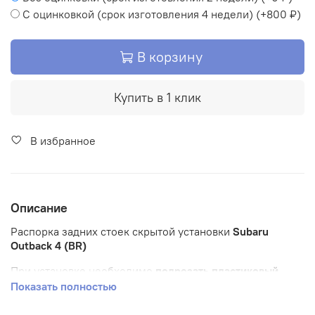
С оцинковкой (срок изготовления 4 недели)
(+
800 ₽
)
В корзину
Купить в 1 клик
В избранное
Описание
Распорка задних стоек скрытой установки
Subaru
Outback 4 (BR)
При установке необходимо
подрезать пластиковый
кожух и пенопласт по месту.
Показать полностью
"Крутилка" ручка для домкрата будет упираться в