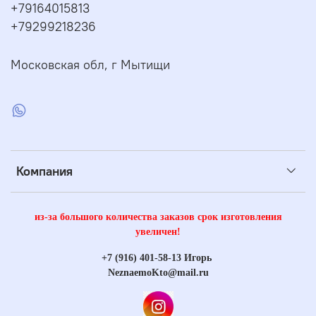
+79164015813
https://www.drive2.ru/l/723586129411971253/
+79299218236
Московская обл, г Мытищи
Компания
из-за большого количества заказов срок изготовления
увеличен!
+7 (916) 401-58-13 Игорь
NeznaemoKto@mail.ru