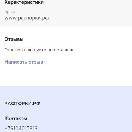
Характеристики
предоплаты.
Бренд
возможны другие цвета под заказ!!!
www.распорки.рф
Материал распорки:
сталь
Покрытие:
полимерно-порошковое
с возможностью
Отзывы
дополнительно
оцинковать
перед покраской
Отзывов еще никто не оставлял
Написать отзыв
РАСПОРКИ.РФ
Контакты
+79164015813