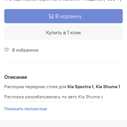
В корзину
Купить в 1 клик
В избранное
Описание
Распорка передних стоек для
Kia Spectra 1, Kia Shuma 1
Распорка разрабатывалась по авто Kia Shuma c
двигателем BFD 1.5. С другими двигателями не
примерялась.
Показать полностью
Изделие изготавливается под заказ!!! После
оформления заказа мы с Вами свяжемся по поводу