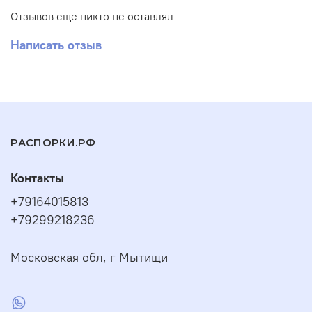
оформления заказа мы с Вами свяжемся по поводу
Отзывов еще никто не оставлял
предоплаты.
Написать отзыв
возможны другие цвета под заказ!!!
Материал распорки:
сталь
Покрытие:
полимерно-порошковое
с возможностью
дополнительно
оцинковать
перед покраской
Отзывы:
РАСПОРКИ.РФ
https://www.drive2.ru/l/701869950129671560/
Контакты
+79164015813
+79299218236
Московская обл, г Мытищи