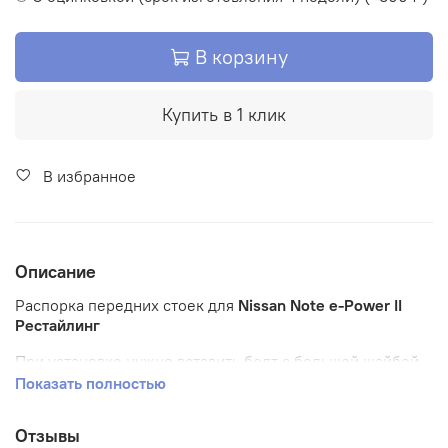
В корзину
Купить в 1 клик
В избранное
Описание
Распорка передних стоек для
Nissan Note e-Power II
Рестайлинг
При установке нужно вставить болт с большой шайбой
изнутри стакана. и закрутить с малой шайбой и гайкой
Показать полностью
уже сверху.
Отзывы
Изделие изготавливается под заказ!!! После