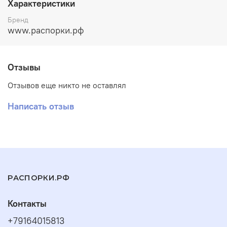
Характеристики
Материал распорки:
сталь
Бренд
www.распорки.рф
Покрытие (покраска):
полимерно-порошковое
с
возможностью
дополнительно
оцинковать
перед
покраской
Отзывы
ОТЗЫВЫ:
Отзывов еще никто не оставлял
https://www.drive2.ru/l/655949121873519163/
Написать отзыв
РАСПОРКИ.РФ
Контакты
+79164015813