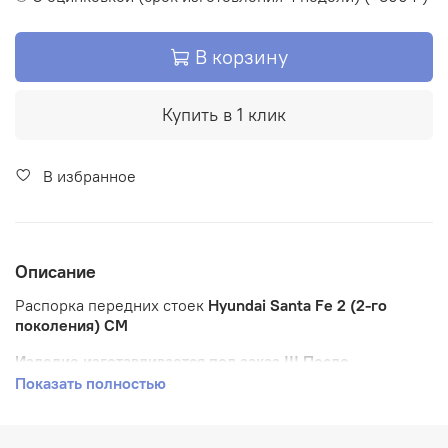
В корзину
Купить в 1 клик
В избранное
Описание
Распорка передних стоек
Hyundai Santa Fe 2 (2-го
поколения) CM
Изделие изготавливается под заказ !!! После
оформления заказа мы с Вами свяжемся по поводу
Показать полностью
предоплаты.
возможны другие цвета под заказ!!!