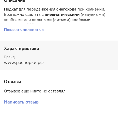
Описание
Подкат
для передвижения
снегохода
при хранении.
Возможно сделать с
п
невматическими
(надувными)
колёсами или
цельными (литыми) колёсами
диаметром
200мм
для передвижения
по неровным
Показать полностью
поверхностям
.
Если не нужны такие большие колеса, то возможно
изготовить под любые другие колеса.
Характеристики
Изделие изготавливается под заказ!!! После
Бренд
оформления заказа мы с Вами свяжемся по поводу
www.распорки.рф
предоплаты.
возможны другие цвета под заказ!!!
Отзывы
Материал распорки:
сталь.
Отзывов еще никто не оставлял
Покрытие:
полимерно-порошковое
с возможностью
дополнительно
оцинковать
перед покраской
Написать отзыв